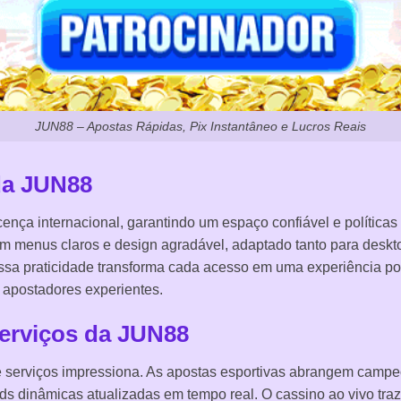
JUN88 – Apostas Rápidas, Pix Instantâneo e Lucros Reais
da JUN88
ença internacional, garantindo um espaço confiável e políticas
om menus claros e design agradável, adaptado tanto para deskt
Essa praticidade transforma cada acesso em uma experiência po
o apostadores experientes.
erviços da JUN88
e serviços impressiona. As apostas esportivas abrangem campe
dds dinâmicas atualizadas em tempo real. O cassino ao vivo tr