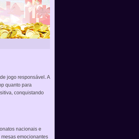
 de jogo responsável. A
op quanto para
sitiva, conquistando
onatos nacionais e
az mesas emocionantes