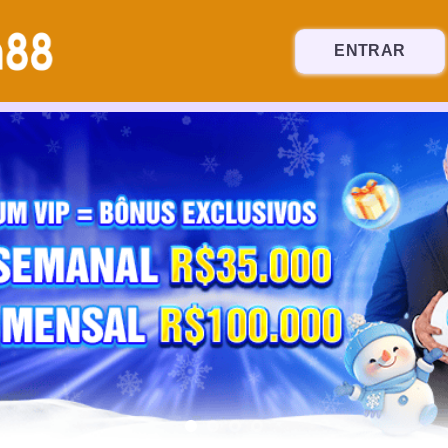
ENTRAR