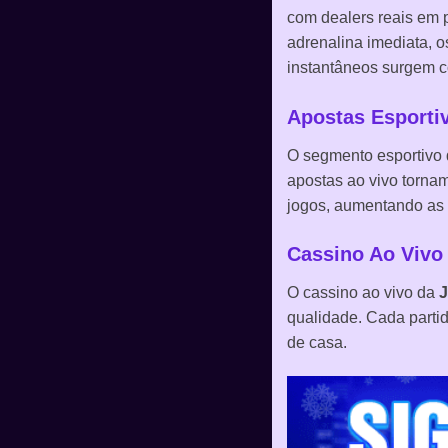
com dealers reais em p
adrenalina imediata, 
instantâneos surgem 
Apostas Esporti
O segmento esportivo
apostas ao vivo tornam
jogos, aumentando as 
Cassino Ao Vivo
O cassino ao vivo da
qualidade. Cada partid
de casa.